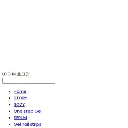
LOG IN
로그인
Home
STORY
ROZY
One step Gel
SERUM
Gel nail strips