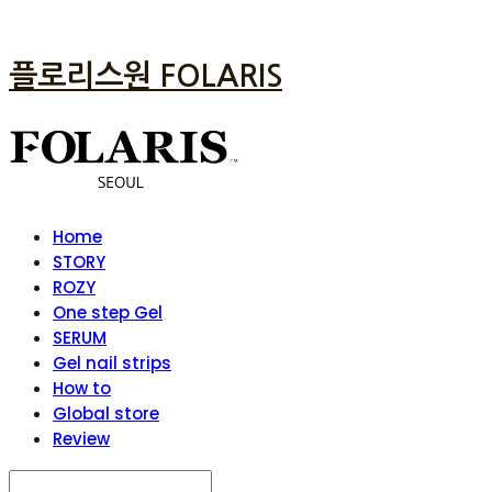
플로리스원 FOLARIS
Home
STORY
ROZY
One step Gel
SERUM
Gel nail strips
How to
Global store
Review