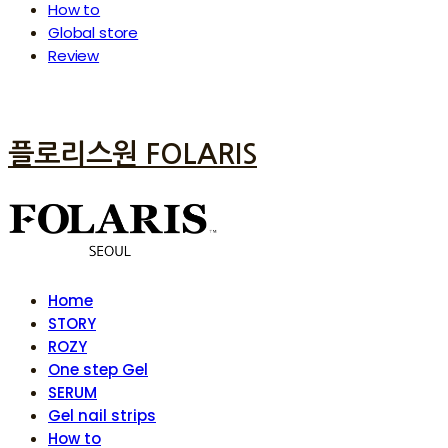
How to
Global store
Review
플로리스원 FOLARIS
Home
STORY
ROZY
One step Gel
SERUM
Gel nail strips
How to