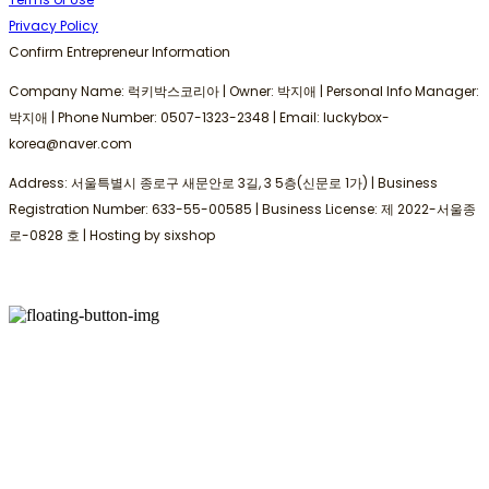
Privacy Policy
Confirm Entrepreneur Information
Company Name: 럭키박스코리아 | Owner: 박지애 | Personal Info Manager:
박지애 | Phone Number: 0507-1323-2348 | Email: luckybox-
korea@naver.com
Address: 서울특별시 종로구 새문안로 3길, 3 5층(신문로 1가) | Business
Registration Number:
633-55-00585
| Business License:
제 2022-서울종
로-0828 호
| Hosting by sixshop