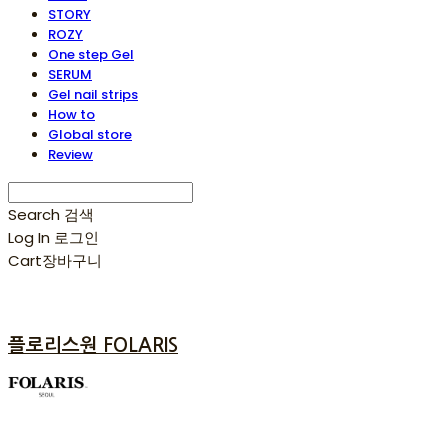
STORY
ROZY
One step Gel
SERUM
Gel nail strips
How to
Global store
Review
Search
검색
Log In
로그인
Cart
장바구니
플로리스원 FOLARIS