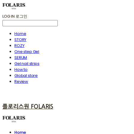
LOG IN
로그인
Home
STORY
ROZY
One step Gel
SERUM
Gel nail strips
How to
Global store
Review
플로리스원 FOLARIS
Home