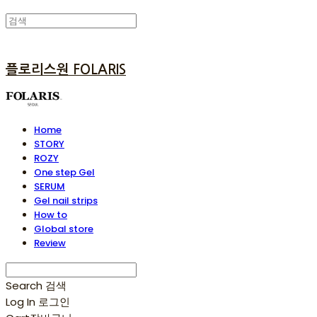
플로리스원 FOLARIS
Home
STORY
ROZY
One step Gel
SERUM
Gel nail strips
How to
Global store
Review
Search
검색
Log In
로그인